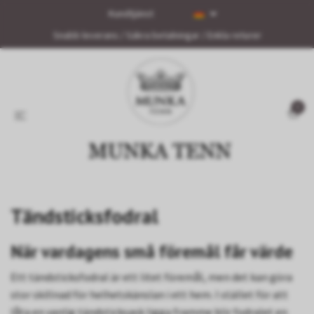
Kundtjänst
Snabb leverans / Säkra betalningar / Enkla returer
0
Tändsticksfodral
När vardagens små föremål får värde
Ett tändsticksfodral är ett litet föremål, men det kan göra
stor skillnad för helhetskänslan i ett hem. I stället för att
låta en vanlig tändsticksask ligga framme blir fodralet en