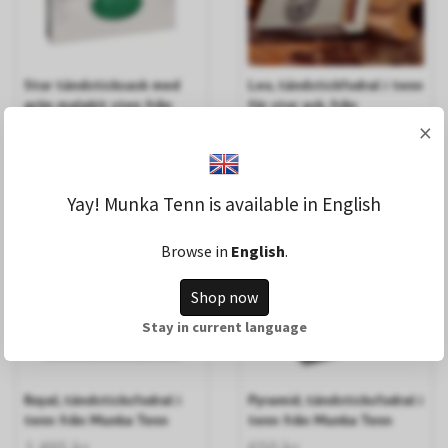
Stor tändsticksask med
Leo, tändstickfodral i tenn
grön malakit sten från
för stor ask, från
Munka Tenn
MunkaTenn
×
2 100 kr
1 495 kr
LÄS MER
LÄS MER
Yay! Munka Tenn is available in English
Browse in
English
.
Shop now
Stay in current language
Royal, tändsticksfodral i
Pyramid, tändsticksfodral i
tenn från Munka Tenn
tenn från Munka Tenn