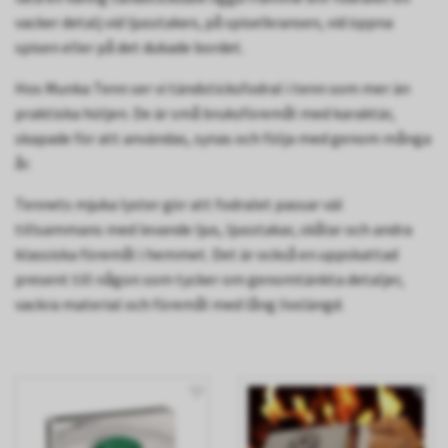
vacker detalj vid ljusstaken, på spiselkransen, vid öppna
spisen eller på det dukade bordet.
Hos Munka Tenn ser vi tändsticksfodral i tenn som mer än
praktiska höljen. De är små bruksföremål med karaktär,
skapade för att användas, synas och följa med genom många
år.
Tennets mjuka lyster gör att fodralet passar väl
tillsammans med levande ljus, ljusstakar, skålar och andra
klassiska föremål i hemmet. Det är också en uppskattad
present till någon som tycker om genomtänkta detaljer,
vackra material och föremål med lång livslängd.