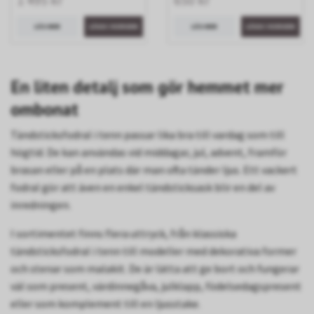
1 495 kr
650 kr
LÄS MER
LÄS MER
En liten detalj som gör hemmet mer
ombonat
Tändsticksfodral i tenn passar lika bra till vardag som till
högtid. De kan användas vid middagar, jul, advent, framför
brasan eller på en plats där man ofta tänder ljus. Ett vackert
fodral gör att även en enkel tändsticksask blir en del av
inredningen.
I sortimentet finns flera uttryck, från klassiska
tändsticksfodral i tenn till modeller med dekorativa former
och stenar som malakit. De är lätta att ge bort och fungerar
väl som present, värdinnegåva, julklapp, födelsedagspresent
eller som komplement till en ljusstake.