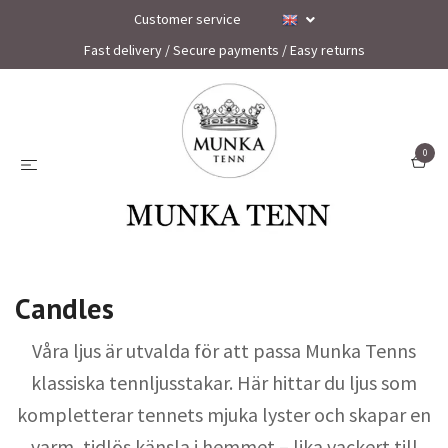
Customer service
Fast delivery / Secure payments / Easy returns
0
Candles
Våra ljus är utvalda för att passa Munka Tenns
klassiska tennljusstakar. Här hittar du ljus som
kompletterar tennets mjuka lyster och skapar en
varm, tidlös känsla i hemmet – lika vackert till