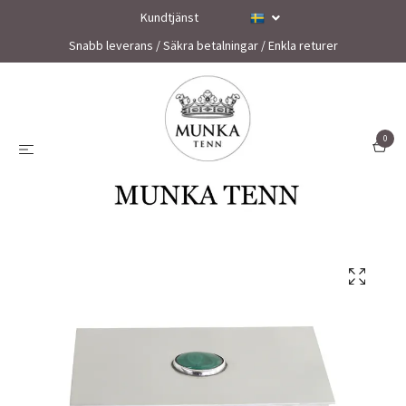
Kundtjänst
Snabb leverans / Säkra betalningar / Enkla returer
0