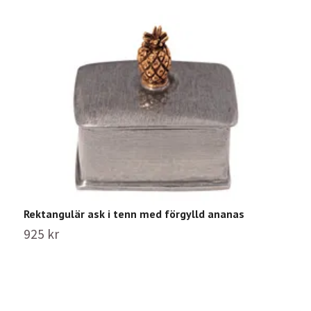
Rektangulär ask i tenn med förgylld ananas
S
925 kr
3