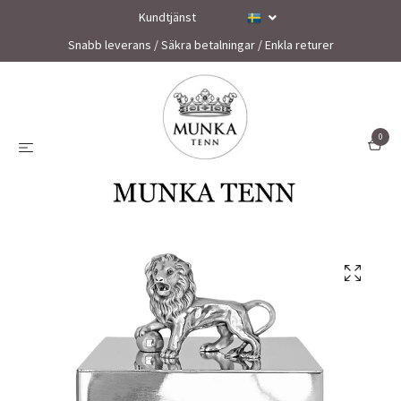
Kundtjänst
Snabb leverans / Säkra betalningar / Enkla returer
0