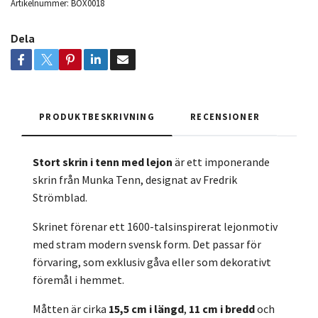
Artikelnummer:
BOX0018
Dela
PRODUKTBESKRIVNING
RECENSIONER
Stort skrin i tenn med lejon
är ett imponerande
skrin från Munka Tenn, designat av Fredrik
Strömblad.
Skrinet förenar ett 1600-talsinspirerat lejonmotiv
med stram modern svensk form. Det passar för
förvaring, som exklusiv gåva eller som dekorativt
föremål i hemmet.
Måtten är cirka
15,5 cm i längd
,
11 cm i bredd
och