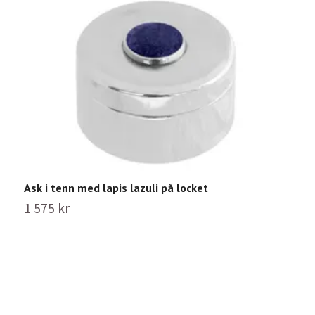
Ask i tenn med lapis lazuli på locket
1 575 kr
A
1