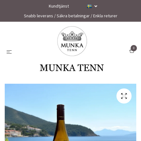
Kundtjänst
Snabb leverans / Säkra betalningar / Enkla returer
0