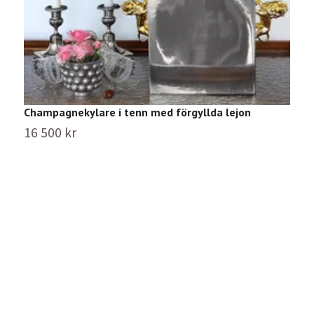
C
8
Champagnekylare i tenn med förgyllda lejon
16 500 kr