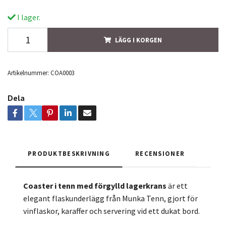
I lager.
LÄGG I KORGEN
Artikelnummer:
COA0003
Dela
PRODUKTBESKRIVNING
RECENSIONER
Coaster i tenn med förgylld lagerkrans
är ett
elegant flaskunderlägg från Munka Tenn, gjort för
vinflaskor, karaffer och servering vid ett dukat bord.