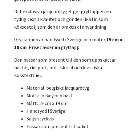
Det exklusiva jacquardtyget ger grytlappen en
tydlig textil kvalitet och gör den lika fin som
köksdetalj som den är praktisk i användning.
Grytlappen är handsydd i Sverige och mäter
19 cm x
19 cm
. Priset avser
en
grytlapp.
Den passar som present till den som uppskattar
hästar, ridsport, brittisk stil och klassiska
kökstextilier.
Material: belgiskt jacquardtyg
Motiv: jockey och häst
Mått: 19 cm x 19 cm
Handsydd i Sverige
Säljs styckvis
Passar som present till köket