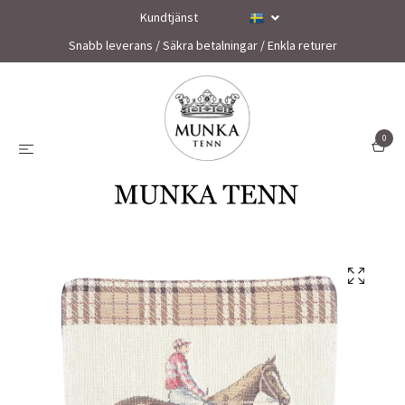
Kundtjänst
Snabb leverans / Säkra betalningar / Enkla returer
0