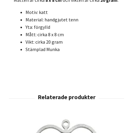
Måtten är cirka
8 x 8 cm
och vikten är cirka
20 gram
.
Motiv: katt
Material: handgjutet tenn
Yta: förgylld
Mått: cirka 8 x 8 cm
Vikt: cirka 20 gram
Stämplad Munka