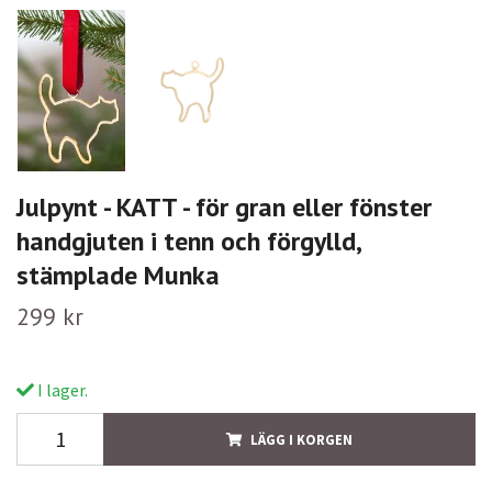
Julpynt - KATT - för gran eller fönster
handgjuten i tenn och förgylld,
stämplade Munka
299 kr
I lager.
LÄGG I KORGEN