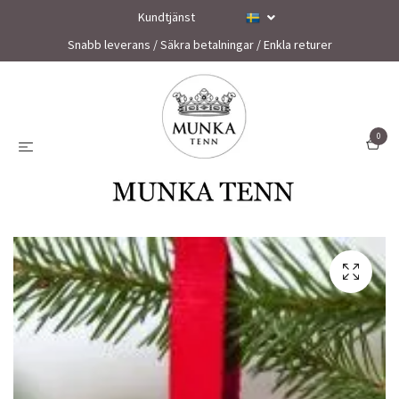
Kundtjänst
Snabb leverans / Säkra betalningar / Enkla returer
0