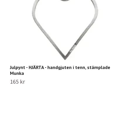
Julpynt - HJÄRTA - handgjuten i tenn, stämplade
J
Munka
M
165 kr
1