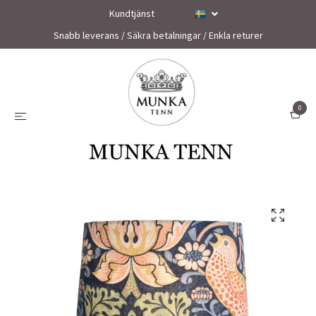
Kundtjänst
Snabb leverans / Säkra betalningar / Enkla returer
0