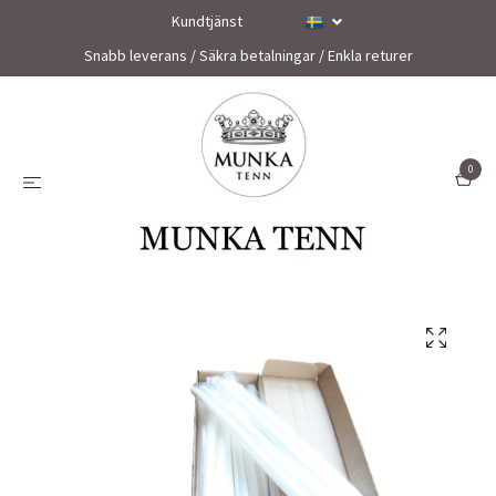
Kundtjänst
Snabb leverans / Säkra betalningar / Enkla returer
0