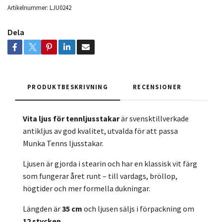
Artikelnummer:
LJU0242
Dela
PRODUKTBESKRIVNING
RECENSIONER
Vita ljus för tennljusstakar
är svensktillverkade
antikljus av god kvalitet, utvalda för att passa
Munka Tenns ljusstakar.
Ljusen är gjorda i stearin och har en klassisk vit färg
som fungerar året runt – till vardags, bröllop,
högtider och mer formella dukningar.
Längden är
35 cm
och ljusen säljs i förpackning om
12 stycken
.