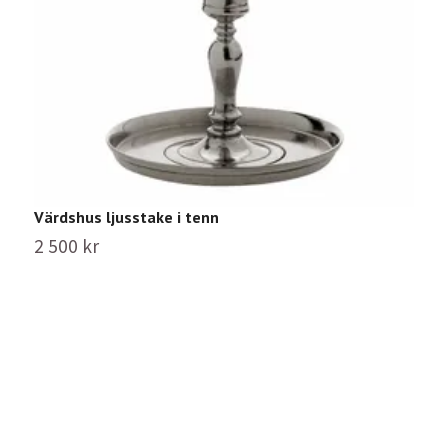
Värdshus ljusstake i tenn
S
2 500 kr
1