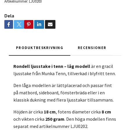
Artikelnummer:
LJU0203
Dela
PRODUKTBESKRIVNING
RECENSIONER
Rondell ljusstake i tenn – låg modell
är en gracil
ljusstake från Munka Tenn, tillverkad i blyfritt tenn.
Den låga modellen är lättplacerad och passar fint
på matbord, sideboard, fönsterbräda eller i en
klassisk dukning med flera ljusstakar tillsammans.
Höjden är cirka
18 cm
, fotens diameter cirka
8 cm
och vikten cirka
250 gram
. Den höga modellen finns
separat med artikelnummer LJU0202.