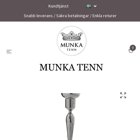
Kundtjänst
Snabb leverans / Säkra betalningar / Enkla returer
0