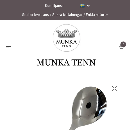
Kundtjänst
Snabb leverans / Säkra betalningar / Enkla returer
0