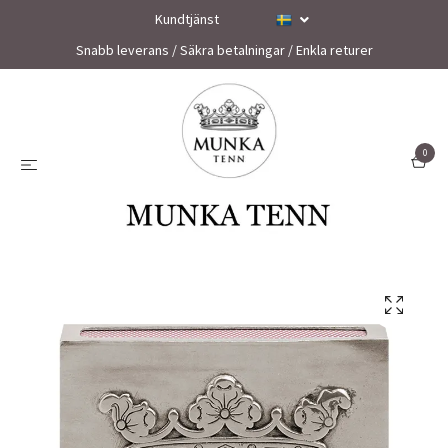
Kundtjänst
Snabb leverans / Säkra betalningar / Enkla returer
0