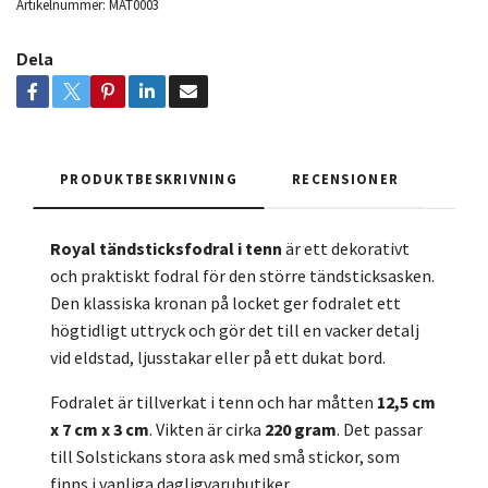
Artikelnummer:
MAT0003
Dela
PRODUKTBESKRIVNING
RECENSIONER
Royal tändsticksfodral i tenn
är ett dekorativt
och praktiskt fodral för den större tändsticksasken.
Den klassiska kronan på locket ger fodralet ett
högtidligt uttryck och gör det till en vacker detalj
vid eldstad, ljusstakar eller på ett dukat bord.
Fodralet är tillverkat i tenn och har måtten
12,5 cm
x 7 cm x 3 cm
. Vikten är cirka
220 gram
. Det passar
till Solstickans stora ask med små stickor, som
finns i vanliga dagligvarubutiker.