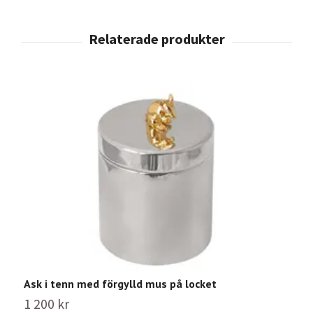
Ask i tenn med förgylld mus på locket
R
1 200 kr
9