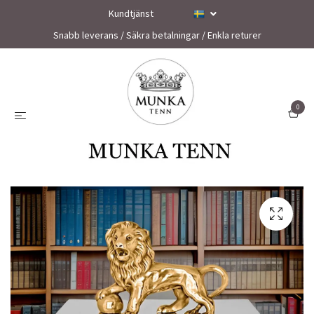
Kundtjänst
Snabb leverans / Säkra betalningar / Enkla returer
0