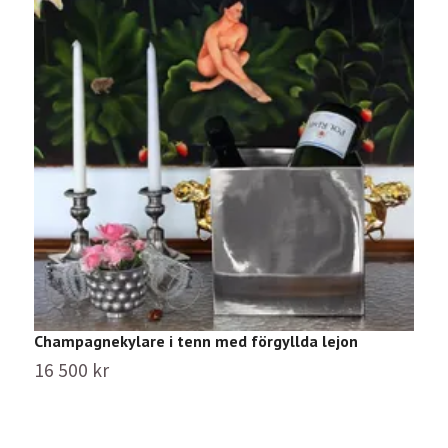
S
m
1
Champagnekylare i tenn med förgyllda lejon
16 500 kr