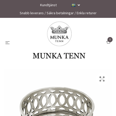
Kundtjänst
Snabb leverans / Säkra betalningar / Enkla returer
0