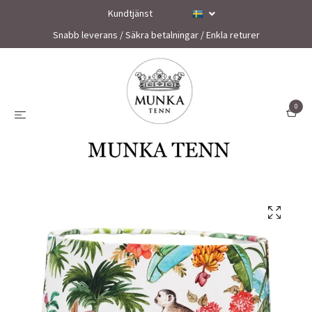
Kundtjänst
Snabb leverans / Säkra betalningar / Enkla returer
0