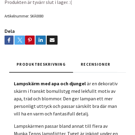
Produkten är tyvärr slut i lager. :(
Artikelnummer:
SKÄ0080
Dela
PRODUKTBESKRIVNING
RECENSIONER
Lampskärm med apa och djungel
är en dekorativ
skärm i franskt bomullstyg med lekfullt motiv av
apa, träd och blommor. Den ger lampan ett mer
personligt uttryck och passar särskilt bra där man
vill ha en varm och fantasifull detalj.
Lampskärmen passar bland annat till flera av
Munka Tenns lampfötter. Tyget är inköpt under en