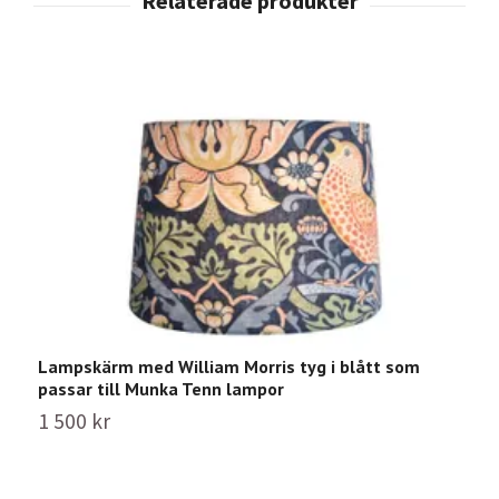
Lampskärm med William Morris tyg i blått som
L
passar till Munka Tenn lampor
1
1 500 kr