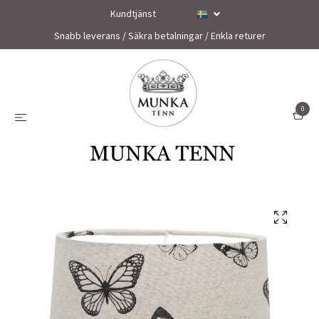
Kundtjänst
Snabb leverans / Säkra betalningar / Enkla returer
0