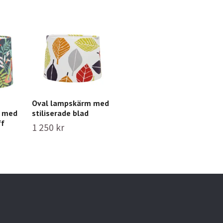
Oval lampskärm med
stiliserade blad
m med
ff
1 250 kr