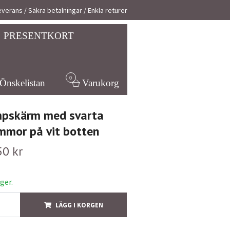
verans / Säkra betalningar / Enkla returer
PRESENTKORT
0
Önskelistan
Varukorg
pskärm med svarta
mmor på vit botten
50 kr
ager.
LÄGG I KORGEN