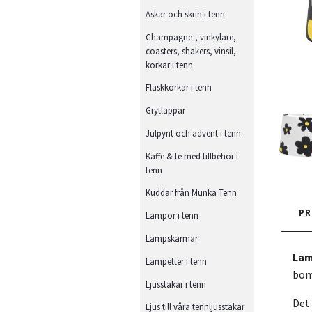
Askar och skrin i tenn
Champagne-, vinkylare,
coasters, shakers, vinsil,
korkar i tenn
Flaskkorkar i tenn
Grytlappar
Julpynt och advent i tenn
Kaffe & te med tillbehör i
tenn
Kuddar från Munka Tenn
PR
Lampor i tenn
Lampskärmar
Lam
Lampetter i tenn
bom
Ljusstakar i tenn
Det 
Ljus till våra tennljusstakar