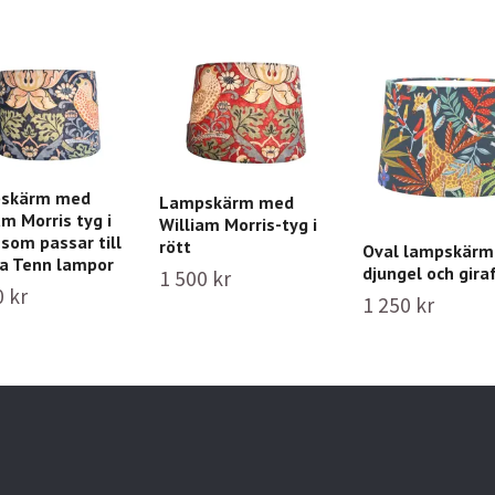
skärm med
Lampskärm med
am Morris tyg i
William Morris-tyg i
 som passar till
rött
Oval lampskär
a Tenn lampor
djungel och gira
1 500 kr
0 kr
1 250 kr