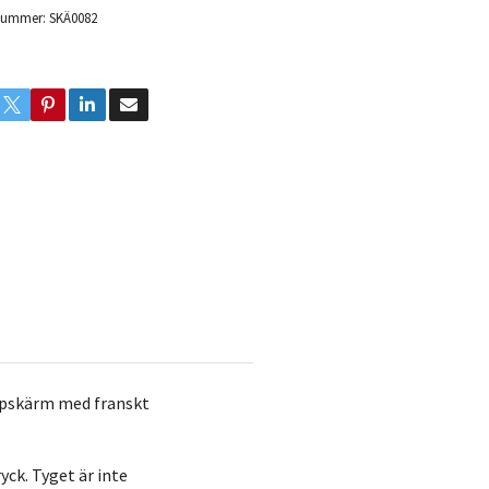
lnummer:
SKÄ0082
mpskärm med franskt
ck. Tyget är inte