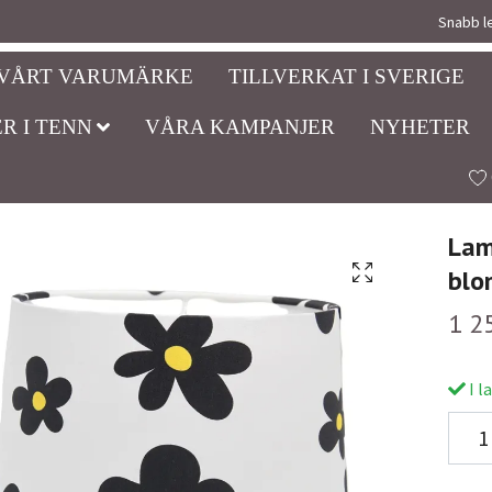
Snabb le
VÅRT VARUMÄRKE
TILLVERKAT I SVERIGE
R I TENN
VÅRA KAMPANJER
NYHETER
Lam
blo
1 2
I l