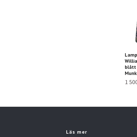
Lamp
Willi
blått
Munk
1 50
Läs mer