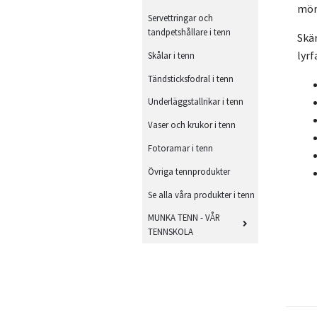
möns
Servettringar och
tandpetshållare i tenn
Skä
lyrf
Skålar i tenn
Tändsticksfodral i tenn
Underläggstallrikar i tenn
Vaser och krukor i tenn
Fotoramar i tenn
Övriga tennprodukter
Se alla våra produkter i tenn
MUNKA TENN - VÅR
TENNSKOLA