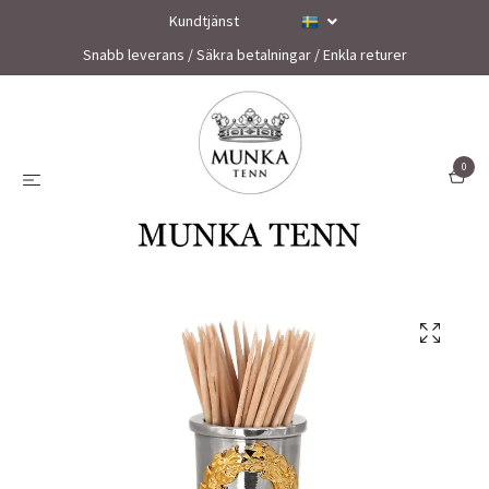
Kundtjänst
Snabb leverans / Säkra betalningar / Enkla returer
0