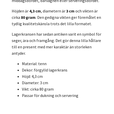
middagsbordet, barvagnen eller serveringsbordet.
Höjden är
4,3 cm
, diametern är
3 cm
och vikten är
cirka
80 gram
. Den gedigna vikten ger föremålet en
tydlig kvalitetskänsla trots det lilla formatet.
Lagerkransen har sedan antiken varit en symbol för
seger, ära och framgång. Det gör denna lilla hållare
till en present med mer karaktär än storleken
antyder.
Material: tenn
Dekor: förgylld lagerkrans
Höjd: 4,3 cm
Diameter: 3 cm
Vikt: cirka 80 gram
Passar för dukning och servering