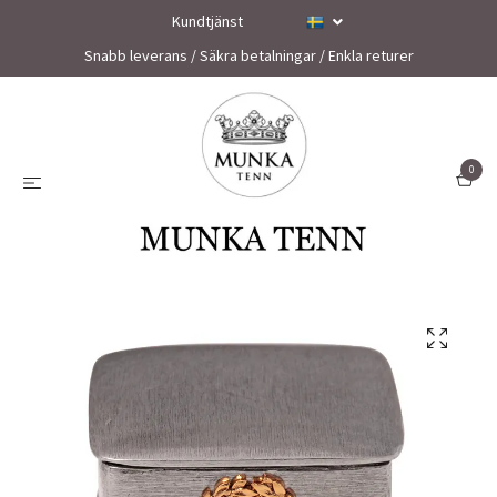
Kundtjänst
Snabb leverans / Säkra betalningar / Enkla returer
0