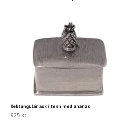
Rektangulär ask i tenn med ananas
F
925 kr
8