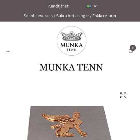
Kundtjänst
Snabb leverans / Säkra betalningar / Enkla returer
0