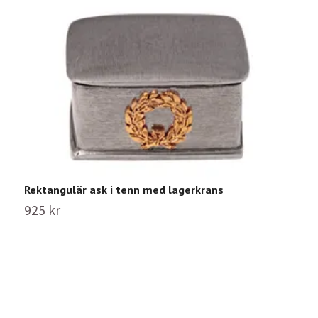
Rektangulär ask i tenn med lagerkrans
S
925 kr
3