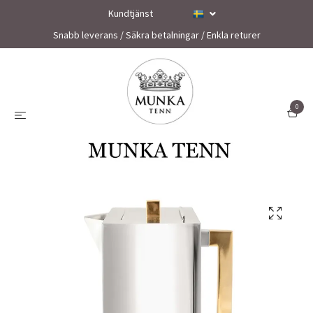
Kundtjänst
Snabb leverans / Säkra betalningar / Enkla returer
0