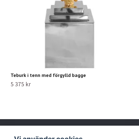
Teburk i tenn med förgylld bagge
K
5 375 kr
4
Vi använder cookies