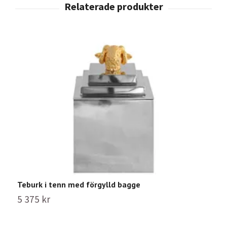
Teburk i tenn med förgylld bagge
K
5 375 kr
4