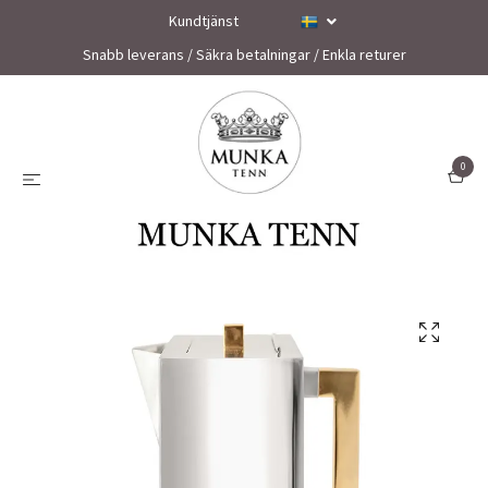
Kundtjänst
Snabb leverans / Säkra betalningar / Enkla returer
0