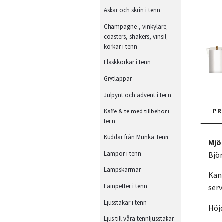
Askar och skrin i tenn
Champagne-, vinkylare,
coasters, shakers, vinsil,
korkar i tenn
Flaskkorkar i tenn
Grytlappar
Julpynt och advent i tenn
PR
Kaffe & te med tillbehör i
tenn
Kuddar från Munka Tenn
Mjö
Lampor i tenn
Bjö
Lampskärmar
Kann
Lampetter i tenn
serv
Ljusstakar i tenn
Höj
Ljus till våra tennljusstakar