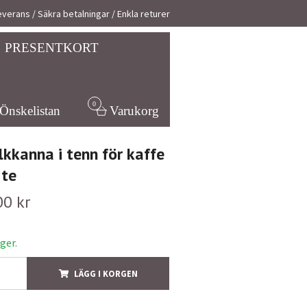
verans / Säkra betalningar / Enkla returer
PRESENTKORT
0
Önskelistan
Varukorg
lkkanna i tenn för kaffe
 te
00 kr
ager.
LÄGG I KORGEN