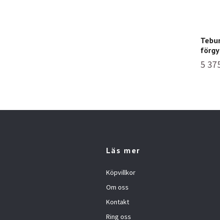
Tebur
förgy
5 37
Läs mer
Köpvillkor
Om oss
Kontakt
Ring oss