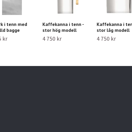
k i tenn med
Kaffekanna i tenn -
Kaffekanna i ten
lld bagge
stor hög modell
stor låg modell
5 kr
4 750 kr
4 750 kr