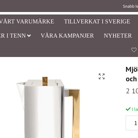
Snabb le
VÅRT VARUMÄRKE
TILLVERKAT I SVERIGE
R I TENN
VÅRA KAMPANJER
NYHETER
Mjö
och
2 1
I l