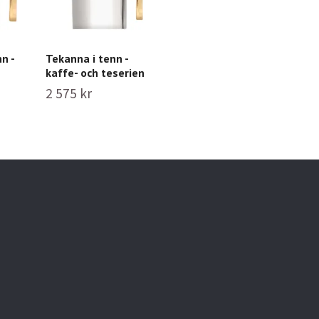
n -
Tekanna i tenn -
Kaffekanna liten i
kaffe- och teserien
tenn - kaffe- och
teserien
2 575 kr
2 300 kr