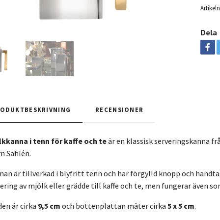
Artike
Dela
ODUKTBESKRIVNING
RECENSIONER
lkkanna i tenn för kaffe och te
är en klassisk serveringskanna f
rn Sahlén.
an är tillverkad i blyfritt tenn och har förgylld knopp och handt
ering av mjölk eller grädde till kaffe och te, men fungerar även so
den är cirka
9,5 cm
och bottenplattan mäter cirka
5 x 5 cm
.